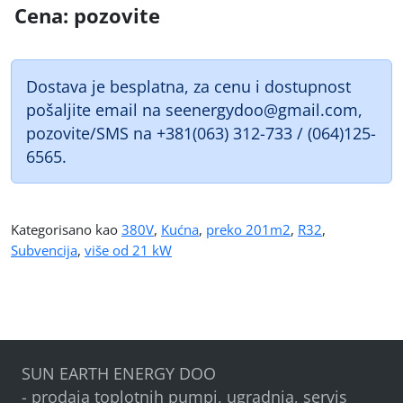
Cena: pozovite
Dostava je besplatna, za cenu i dostupnost
pošaljite email na seenergydoo@gmail.com,
pozovite/SMS na +381(063) 312-733 / (064)125-
6565.
Kategorisano kao
380V
,
Kućna
,
preko 201m2
,
R32
,
Subvencija
,
više od 21 kW
SUN EARTH ENERGY DOO
- prodaja toplotnih pumpi, ugradnja, servis