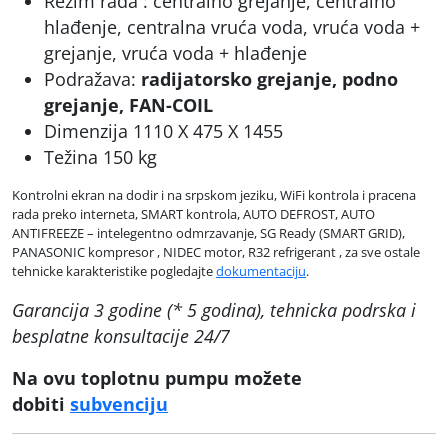
Rezim rada : centralno grejanje, centralno
hlađenje, centralna vruća voda, vruća voda +
grejanje, vruća voda + hlađenje
Podražava:
radijatorsko grejanje, podno
grejanje, FAN-COIL
Dimenzija 1110 X 475 X 1455
Težina 150 kg
Kontrolni ekran na dodir i na srpskom jeziku, WiFi kontrola i pracena
rada preko interneta, SMART kontrola, AUTO DEFROST, AUTO
ANTIFREEZE – intelegentno odmrzavanje, SG Ready (SMART GRID),
PANASONIC kompresor , NIDEC motor, R32 refrigerant , za sve ostale
tehnicke karakteristike pogledajte
dokumentaciju
.
Garancija 3 godine (* 5 godina), tehnicka podrska i
besplatne konsultacije 24/7
Na ovu toplotnu pumpu možete
dobiti
subvenciju