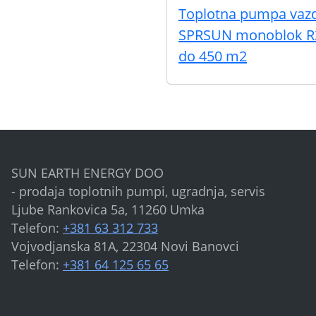
Toplotna pumpa vaz
SPRSUN monoblok R
do 450 m2
SUN EARTH ENERGY DOO
- prodaja toplotnih pumpi, ugradnja, servis
Ljube Rankovica 5a, 11260 Umka
Telefon:
+381 63 312 733
Vojvodjanska 81A, 22304 Novi Banovci
Telefon:
+381 64 125 65 65