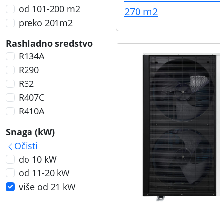
od 101-200 m2
270 m2
preko 201m2
Rashladno sredstvo
R134A
R290
R32
R407C
R410A
Snaga (kW)
Očisti
do 10 kW
od 11-20 kW
više od 21 kW