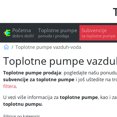
Početna
Toplotne pumpe
Subvencije
dobro došli!
ponuda i prodaja
za toplotne pumpe
Sun Earth Energy
Toplotne pumpe vazduh-voda
Toplotne pumpe vazdu
Toplotne pumpe prodaja
: pogledajte našu ponudu
subvencije za toplotne pumpe
i još uštedite na t
filtera
.
U vezi više informacija za
toplotne pumpe
, kao i 
toplotnu pumpu
.
Filtriraj po kategoriji