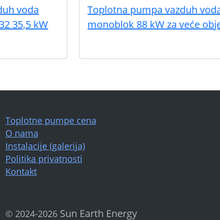
duh voda
Toplotna pumpa vazduh vod
32 35,5 kW
monoblok 88 kW za veće obj
Toplotne pumpe cena
O nama
Instalacije (galerija)
Politika privatnosti
Kontakt
Sun Earth Energy
©
2024-2026