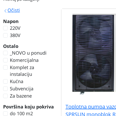
Očisti
Napon
220V
380V
Ostalo
_NOVO u ponudi
Komercijalna
Komplet za
instalaciju
Kućna
Subvencija
Za bazene
Toplotna pumpa vaz
Površina koju pokriva
do 100 m2
SPRSUN monoblok R