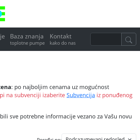
je
Baza znanja
Kontakt
toplotne pumpe
kako do nas
cena
: po najboljim cenama uz mogućnost
pi na subvenciji izaberite
Subvencija
iz ponuđenog
dobili sve potrebne informacije vezano za Vašu novu
Poređaj po: