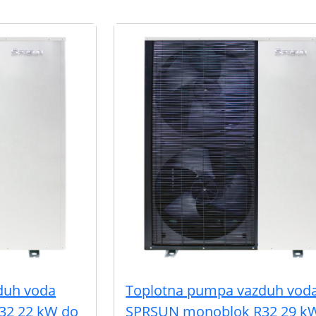
duh voda
Toplotna pumpa vazduh vod
32 22 kW do
SPRSUN monoblok R32 29 k