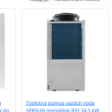
a
Toplotna pumpa vazduh voda
W do
SPRSUN monoblok R32 34,5 kW