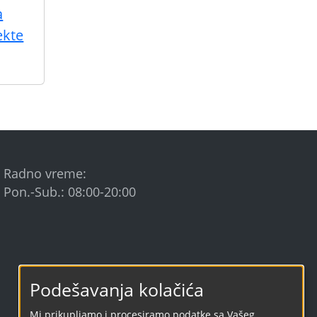
a
ekte
Radno vreme:
Pon.-Sub.: 08:00-20:00
Podešavanja kolačića
built by a software developer
Mi prikupljamo i procesiramo podatke sa Vašeg