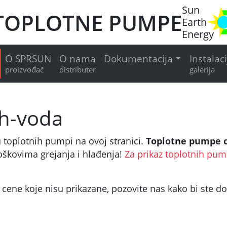
Sun
TOPLOTNE PUMPE
Earth
Energy
O SPRSUN
O nama
Dokumentacija
Instalaci
proizvođač
distributer
galerija
h-voda
 toplotnih pumpi na ovoj stranici.
Toplotne pumpe 
roškovima grejanja i hlađenja!
Za prikaz toplotnih pum
za cene koje nisu prikazane, pozovite nas kako bi ste 