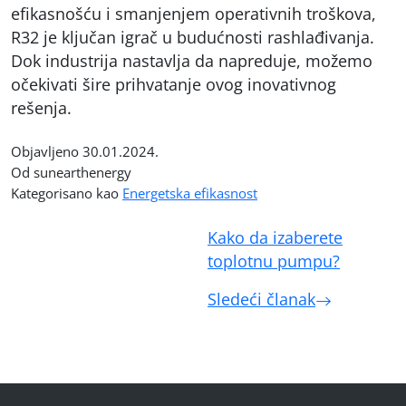
efikasnošću i smanjenjem operativnih troškova,
R32 je ključan igrač u budućnosti rashlađivanja.
Dok industrija nastavlja da napreduje, možemo
očekivati šire prihvatanje ovog inovativnog
rešenja.
Objavljeno
30.01.2024.
Od sunearthenergy
Kategorisano kao
Energetska efikasnost
Kretanje
Kako da izaberete
članka
toplotnu pumpu?
Sledeći članak