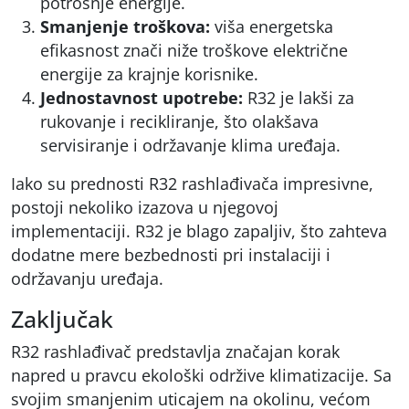
potrošnje energije.
Smanjenje troškova:
viša energetska
efikasnost znači niže troškove električne
energije za krajnje korisnike.
Jednostavnost upotrebe:
R32 je lakši za
rukovanje i recikliranje, što olakšava
servisiranje i održavanje klima uređaja.
Iako su prednosti R32 rashlađivača impresivne,
postoji nekoliko izazova u njegovoj
implementaciji. R32 je blago zapaljiv, što zahteva
dodatne mere bezbednosti pri instalaciji i
održavanju uređaja.
Zaključak
R32 rashlađivač predstavlja značajan korak
napred u pravcu ekološki održive klimatizacije. Sa
svojim smanjenim uticajem na okolinu, većom