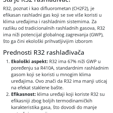
R32, poznat i kao difluorometan (CH2F2), je
efikasan rashladni gas koji se sve više koristi u
klima uređajima i rashladnim sistemima. Za
razliku od tradicionalnih rashladnih gasova, R32
ima niži potencijal globalnog zagrevanja (GWP),
što ga čini ekološki prihvatljivijim izborom
Prednosti R32 rashlađivača
Ekološki aspekt:
R32 ima 67% niži GWP u
poređenju sa R410A, standardnim rashladnim
gasom koji se koristi u mnogim klima
uređajima. Ovo znači da R32 ima manji uticaj
na efekat staklene bašte.
Efikasnost:
klima uređaji koji koriste R32 su
efikasniji zbog boljih termodinamičkih
karakteristika gasa, što dovodi do manje