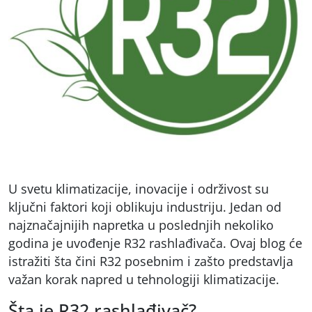
U svetu klimatizacije, inovacije i održivost su
ključni faktori koji oblikuju industriju. Jedan od
najznačajnijih napretka u poslednjih nekoliko
godina je uvođenje R32 rashlađivača. Ovaj blog će
istražiti šta čini R32 posebnim i zašto predstavlja
važan korak napred u tehnologiji klimatizacije.
Šta je R32 rashlađivač?