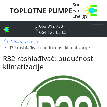
Sun
TOPLOTNE PUMPE
Earth
Energy
063 312 733
064 125 65 65
Sun Earth Energy
Baza znanja
R32 rashlađivač: budućnost klimatizacije
R32 rashlađivač: budućnost
klimatizacije