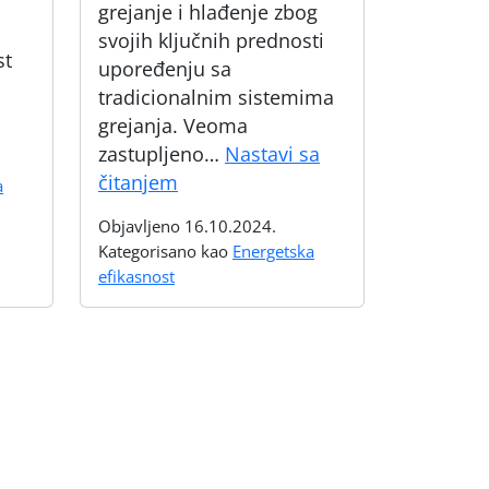
grejanje i hlađenje zbog
svojih ključnih prednosti
st
upoređenju sa
tradicionalnim sistemima
grejanja. Veoma
zastupljeno…
Nastavi sa
Toplotne
čitanjem
a
pumpe
Objavljeno
16.10.2024.
u
Kategorisano kao
Energetska
Srbiji
efikasnost
postaju
broj
1.
izbor
zbog
jasne
ekonomičnosti