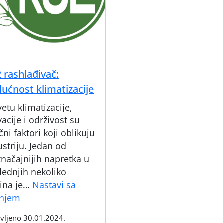
 rashlađivač:
ućnost klimatizacije
vetu klimatizacije,
acije i održivost su
čni faktori koji oblikuju
ustriju. Jedan od
značajnijih napretka u
lednjih nekoliko
ina je…
Nastavi sa
R32
anjem
rashlađivač:
vljeno
30.01.2024.
budućnost