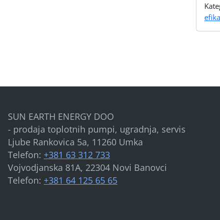
Kate
efik
SUN EARTH ENERGY DOO
- prodaja toplotnih pumpi, ugradnja, servis
Ljube Rankovica 5a, 11260 Umka
Telefon:
+381 63 312 733
Vojvodjanska 81A, 22304 Novi Banovci
Telefon:
+381 64 125 65 65