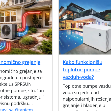
nomično grejanje
Kako funkcionišu
toplotne pumpe
nomično grejanje za
vazduh-voda?
ogradnju i postojeće
ekte uz SPRSUN
Toplotne pumpe vazdu
lotne pumpe, stručan
voda su jedno od
or sistema, ugradnju i
najpopularnijih rešenja
visnu podršku.…
grejanje i hlađenje u
Ekonomično
tavi sa čitanjem