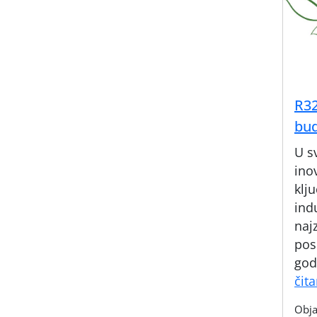
R32
bud
U s
inov
klju
ind
naj
pos
god
čit
Obja