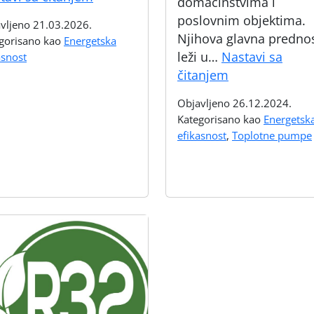
domaćinstvima i
grejanje
poslovnim objektima.
vljeno
21.03.2026.
Njihova glavna predno
gorisano kao
Energetska
leži u…
Nastavi sa
asnost
Kako
čitanjem
funkcionišu
Objavljeno
26.12.2024.
toplotne
Kategorisano kao
Energetsk
pumpe
efikasnost
,
Toplotne pumpe
vazduh-
voda?