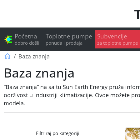
Početna
Toplotne pumpe
Subvencije
dobro došli!
ponuda i prodaja
za toplotne pumpe
Sun Earth Energy
Baza znanja
Baza znanja
“Baza znanja” na sajtu Sun Earth Energy pruža infor
održivost u industriji klimatizacije. Ovde možete pro
modela.
Filtriraj po kategoriji