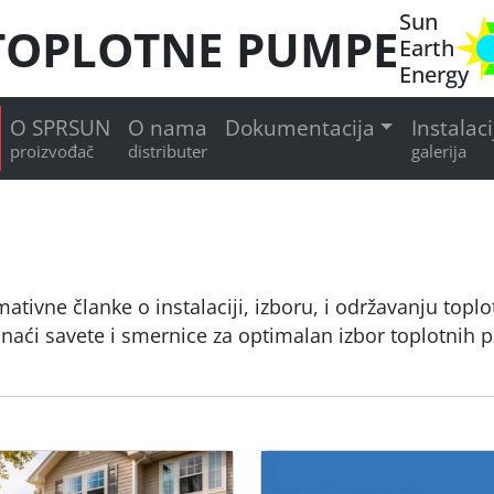
Sun
TOPLOTNE PUMPE
Earth
Energy
O SPRSUN
O nama
Dokumentacija
Instalaci
proizvođač
distributer
galerija
mativne članke o instalaciji, izboru, i održavanju to
naći savete i smernice za optimalan izbor toplotnih pu