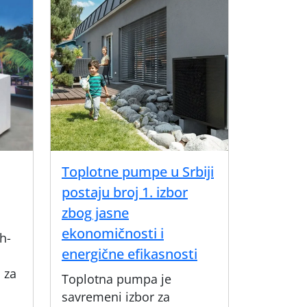
Toplotne pumpe u Srbiji
postaju broj 1. izbor
zbog jasne
ekonomičnosti i
h-
energične efikasnosti
 za
Toplotna pumpa je
savremeni izbor za