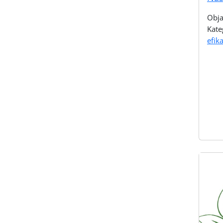
Obja
Kate
efik