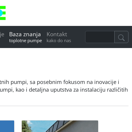
je
Baza znanja
Kontakt
toplotne pumpe
kako do nas
plotnih pumpi, sa posebnim fokusom na inovacije i
mpi, kao i detaljna uputstva za instalaciju različitih