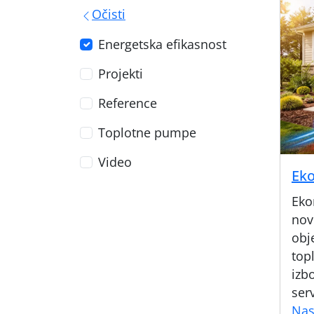
Očisti
Energetska efikasnost
Projekti
Reference
Toplotne pumpe
Video
Eko
Eko
nov
obj
top
izb
ser
Nas