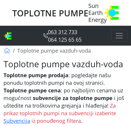
Sun
TOPLOTNE PUMPE
Earth
Energy
063 312 733
064 125 65 65
Sun Earth Energy
Toplotne pumpe vazduh-voda
Toplotne pumpe vazduh-voda
Toplotne pumpe prodaja
: pogledajte našu
ponudu toplotnih pumpi na ovoj stranici.
Toplotne pumpe cena
: po najboljim cenama uz
mogućnost
subvencije za toplotne pumpe
i još
uštedite na troškovima grejanja i hlađenja!
Za
prikaz toplotnih pumpi na subvenciji izaberite
Subvencija
iz ponuđenog filtera
.