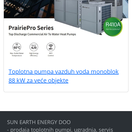
Toplotna pumpa vazduh voda monoblok
88 kW za veće objekte
SUN EARTH ENERGY DOO
- prodaja toplotnih pumpi, ugradnja, servis