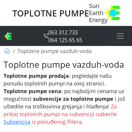
Sun
TOPLOTNE PUMPE
Earth
Energy
063 312 733
064 125 65 65
Sun Earth Energy
Toplotne pumpe vazduh-voda
Toplotne pumpe vazduh-voda
Toplotne pumpe prodaja
: pogledajte našu
ponudu toplotnih pumpi na ovoj stranici.
Toplotne pumpe cena
: po najboljim cenama uz
mogućnost
subvencije za toplotne pumpe
i još
uštedite na troškovima grejanja i hlađenja!
Za
prikaz toplotnih pumpi na subvenciji izaberite
Subvencija
iz ponuđenog filtera
.