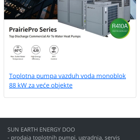
Toplotna pumpa vazduh voda monoblok
88 kW za veće objekte
SUN EARTH ENERGY DOO
- prodaja toplotnih pumpi, ugradnja, servis