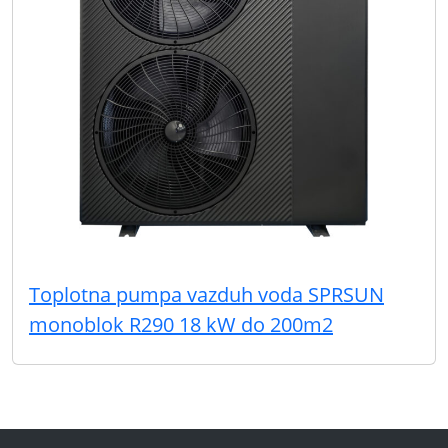
Toplotna pumpa vazduh voda SPRSUN
monoblok R290 18 kW do 200m2