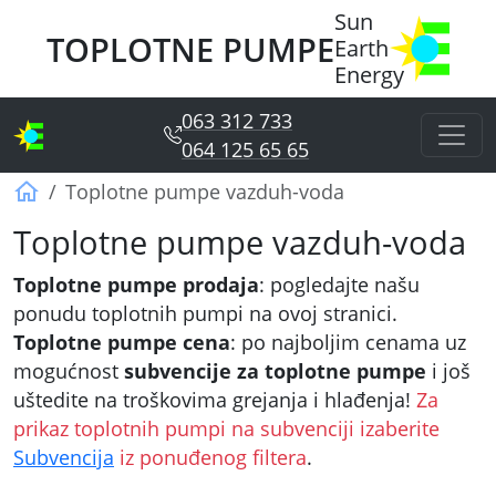
Sun
TOPLOTNE PUMPE
Earth
Energy
063 312 733
064 125 65 65
Sun Earth Energy
Toplotne pumpe vazduh-voda
Toplotne pumpe vazduh-voda
Toplotne pumpe prodaja
: pogledajte našu
ponudu toplotnih pumpi na ovoj stranici.
Toplotne pumpe cena
: po najboljim cenama uz
mogućnost
subvencije za toplotne pumpe
i još
uštedite na troškovima grejanja i hlađenja!
Za
prikaz toplotnih pumpi na subvenciji izaberite
Subvencija
iz ponuđenog filtera
.