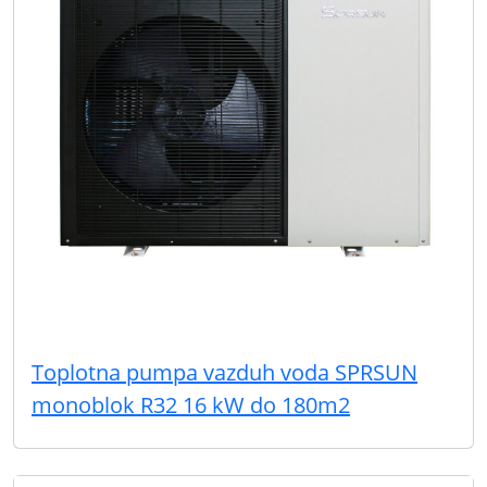
Toplotna pumpa vazduh voda SPRSUN
monoblok R32 16 kW do 180m2