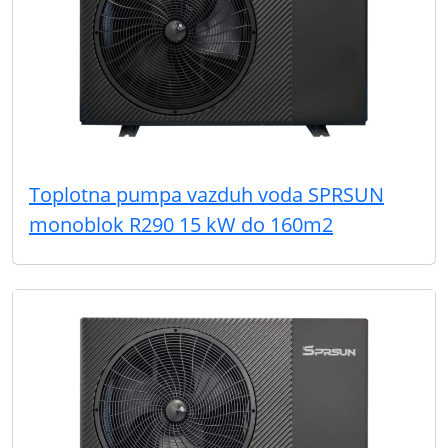
Toplotna pumpa vazduh voda SPRSUN
monoblok R290 15 kW do 160m2