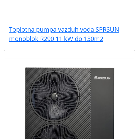
Toplotna pumpa vazduh voda SPRSUN
monoblok R290 11 kW do 130m2