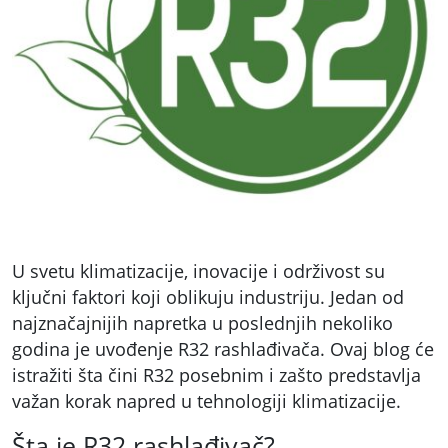
U svetu klimatizacije, inovacije i održivost su
ključni faktori koji oblikuju industriju. Jedan od
najznačajnijih napretka u poslednjih nekoliko
godina je uvođenje R32 rashlađivača. Ovaj blog će
istražiti šta čini R32 posebnim i zašto predstavlja
važan korak napred u tehnologiji klimatizacije.
Šta je R32 rashlađivač?