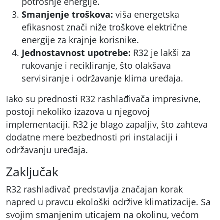
potrošnje energije.
Smanjenje troškova:
viša energetska
efikasnost znači niže troškove električne
energije za krajnje korisnike.
Jednostavnost upotrebe:
R32 je lakši za
rukovanje i recikliranje, što olakšava
servisiranje i održavanje klima uređaja.
Iako su prednosti R32 rashlađivača impresivne,
postoji nekoliko izazova u njegovoj
implementaciji. R32 je blago zapaljiv, što zahteva
dodatne mere bezbednosti pri instalaciji i
održavanju uređaja.
Zaključak
R32 rashlađivač predstavlja značajan korak
napred u pravcu ekološki održive klimatizacije. Sa
svojim smanjenim uticajem na okolinu, većom