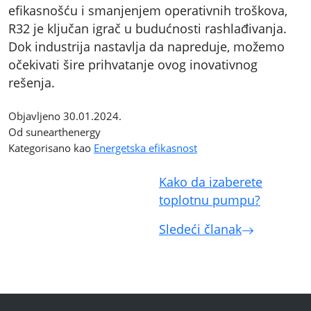
efikasnošću i smanjenjem operativnih troškova,
R32 je ključan igrač u budućnosti rashlađivanja.
Dok industrija nastavlja da napreduje, možemo
očekivati šire prihvatanje ovog inovativnog
rešenja.
Objavljeno
30.01.2024.
Od sunearthenergy
Kategorisano kao
Energetska efikasnost
Kretanje
Kako da izaberete
članka
toplotnu pumpu?
Sledeći članak