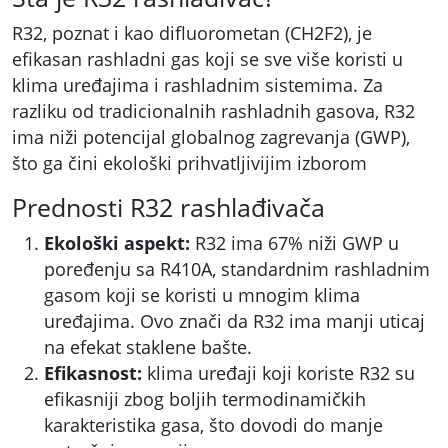
R32, poznat i kao difluorometan (CH2F2), je
efikasan rashladni gas koji se sve više koristi u
klima uređajima i rashladnim sistemima. Za
razliku od tradicionalnih rashladnih gasova, R32
ima niži potencijal globalnog zagrevanja (GWP),
što ga čini ekološki prihvatljivijim izborom
Prednosti R32 rashlađivača
Ekološki aspekt:
R32 ima 67% niži GWP u
poređenju sa R410A, standardnim rashladnim
gasom koji se koristi u mnogim klima
uređajima. Ovo znači da R32 ima manji uticaj
na efekat staklene bašte.
Efikasnost:
klima uređaji koji koriste R32 su
efikasniji zbog boljih termodinamičkih
karakteristika gasa, što dovodi do manje