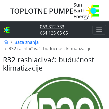
Sun
TOPLOTNE PUMPE
Earth
Energy
063 312 733
064 125 65 65
Sun Earth Energy
Baza znanja
R32 rashlađivač: budućnost klimatizacije
R32 rashlađivač: budućnost
klimatizacije